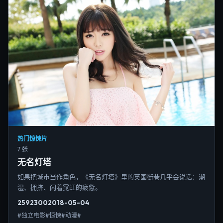
热门惊悚片
7 张
无名灯塔
如果把城市当作角色，《无名灯塔》里的英国街巷几乎会说话：潮
湿、拥挤、闪着霓虹的疲惫。
2592
300
2018-05-04
#独立电影#惊悚#动漫#