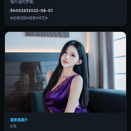
慢升温的梦魇。
5400
263
2022-08-01
#经典回顾#喜剧#综艺#
最新悬疑片
8 张