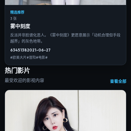
精选推荐
3 张
雾中刻度
反派并非脸谱化恶人。《雾中刻度》更愿意展示「动机合理但手段
越界」的灰色地带。
6345
138
2021-06-27
#欧美大片#冒险#电影#
热门影片
最受欢迎的影视内容
查看全部