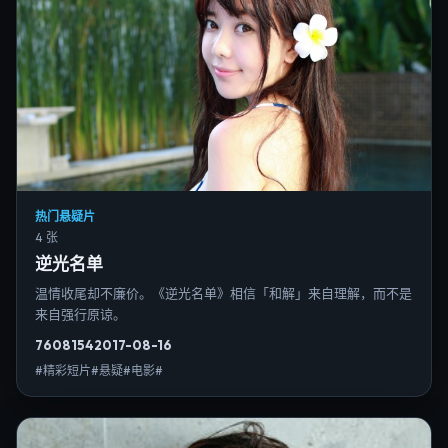
热门悬疑片
4 张
逆光名单
温情收尾却不廉价。《逆光名单》相信「和解」来自理解，而不是
来自强行原谅。
7608
154
2017-08-16
#精彩短片#悬疑#电影#