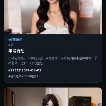
热门惊悚片
6 张
零号行动
口碑向作品。《零号行动》以冷冽镜头描摹美国都市边缘群像，节
奏利落，适合一口气追完。
4293
321
2019-05-03
#精彩短片#惊悚#电影#