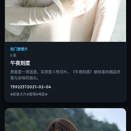
热门爱情片
5 张
午夜刻度
表面是一场追逐，实则是人性切片。《午夜刻度》献给喜欢细品伏
笔与余味的观众。
7592
237
2021-02-04
#欧美大片#爱情#电影#