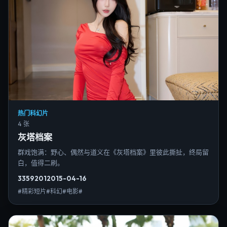
热门科幻片
4 张
灰塔档案
群戏饱满：野心、偶然与道义在《灰塔档案》里彼此撕扯，终局留
白，值得二刷。
3359
201
2015-04-16
#精彩短片#科幻#电影#