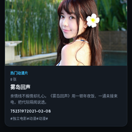
热门动漫片
8 张
雾岛回声
亲情线不煽情却扎心。《雾岛回声》用一顿年夜饭、一通未接来
电，把代际隔阂说透。
7523
197
2021-02-08
#独立电影#动漫#动漫#