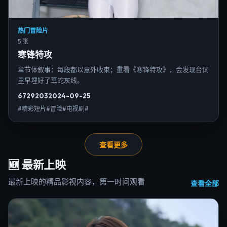
热门冒险片
5 张
寒锋特攻
章节体叙事：每段都以意外收束；重看《寒锋特攻》，会发现台词
里早埋好了草蛇灰线。
6729
203
2024-09-25
#精彩短片#冒险#电视剧#
查看更多
🆕
最新上映
最新上映的精品影视内容，第一时间观看
查看全部