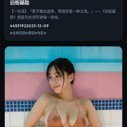
旧街疑踪
【一句话】「若不做出选择，旁观亦是一种立场。」——《旧街疑
踪》把这句台词写进每一场戏。
4455
192
2023-12-09
#经典回顾#悬疑#电影#