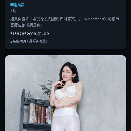
精选推荐
7 张
如果你喜欢「看完想立刻搜影评对答案」，《undefined》的细节
密度应该能满足你。
3159
295
2019-11-09
#精彩短片#悬疑#动漫#