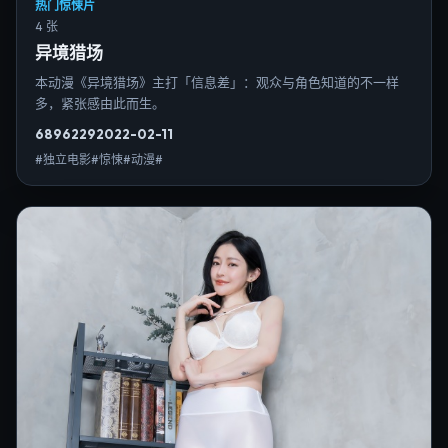
热门惊悚片
4 张
异境猎场
本动漫《异境猎场》主打「信息差」：观众与角色知道的不一样
多，紧张感由此而生。
6896
229
2022-02-11
#独立电影#惊悚#动漫#