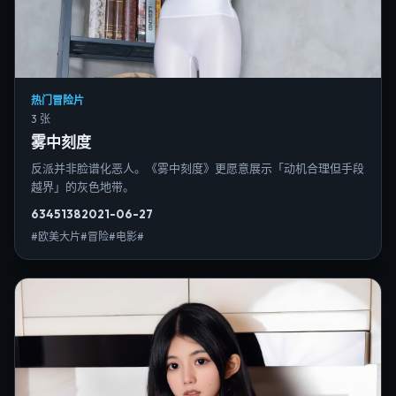
热门冒险片
3 张
雾中刻度
反派并非脸谱化恶人。《雾中刻度》更愿意展示「动机合理但手段
越界」的灰色地带。
6345
138
2021-06-27
#欧美大片#冒险#电影#