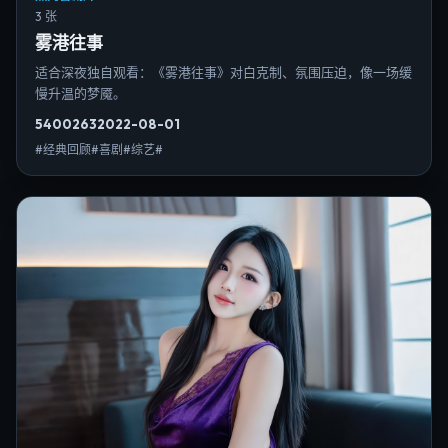
3 张
雾港往事
适合深夜独自观看：《雾港往事》对白克制、氛围压迫，像一场缓
慢升温的梦魇。
5400
263
2022-08-01
#经典回顾#喜剧#综艺#