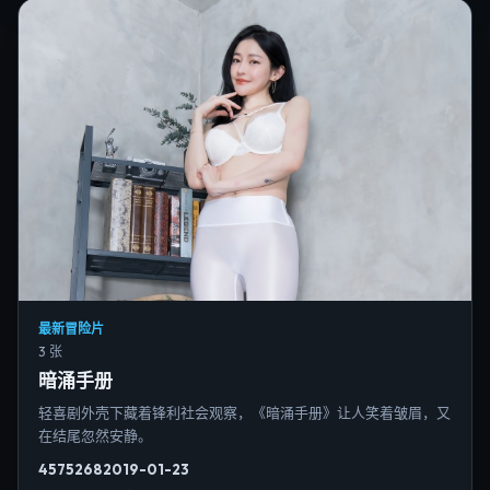
最新冒险片
3 张
暗涌手册
轻喜剧外壳下藏着锋利社会观察，《暗涌手册》让人笑着皱眉，又
在结尾忽然安静。
4575
268
2019-01-23