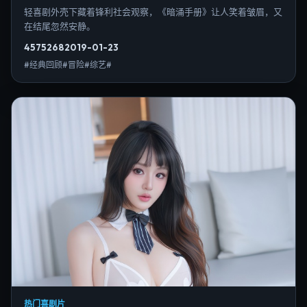
轻喜剧外壳下藏着锋利社会观察，《暗涌手册》让人笑着皱眉，又
在结尾忽然安静。
4575
268
2019-01-23
#经典回顾#冒险#综艺#
热门喜剧片