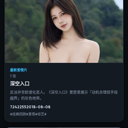
最新爱情片
7 张
深空入口
反派并非脸谱化恶人。《深空入口》更愿意展示「动机合理但手段
越界」的灰色地带。
7242
255
2018-08-08
#经典回顾#爱情#综艺#