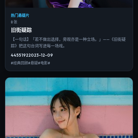
热门悬疑片
8 张
旧街疑踪
【一句话】「若不做出选择，旁观亦是一种立场。」——《旧街疑
踪》把这句台词写进每一场戏。
4455
192
2023-12-09
#经典回顾#悬疑#电影#