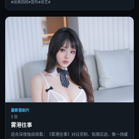
#经典回顾#冒险#综艺#
最新喜剧片
3 张
雾港往事
适合深夜独自观看：《雾港往事》对白克制、氛围压迫，像一场缓