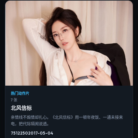
热门动作片
7 张
北风信标
亲情线不煽情却扎心。《北风信标》用一顿年夜饭、一通未接来
电，把代际隔阂说透。
7512
250
2017-05-04