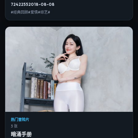
7242
255
2018-08-08
#经典回顾#爱情#综艺#
热门冒险片
3 张
暗涌手册